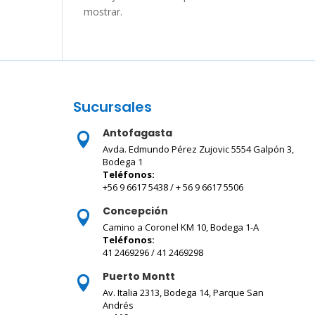
mostrar.
Sucursales
Antofagasta

Avda. Edmundo Pérez Zujovic 5554 Galpón 3,
Bodega 1
Teléfonos:
+56 9 6617 5438 / + 56 9 6617 5506
Concepción

Camino a Coronel KM 10, Bodega 1-A
Teléfonos:
41 2469296 / 41 2469298
Puerto Montt

Av. Italia 2313, Bodega 14, Parque San
Andrés