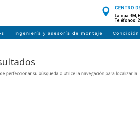
CENTRO DE

Lampa RM, E
Teléfonos: 2
es
Ingeniería y asesoría de montaje
Condición
sultados
de perfeccionar su búsqueda o utilice la navegación para localizar la